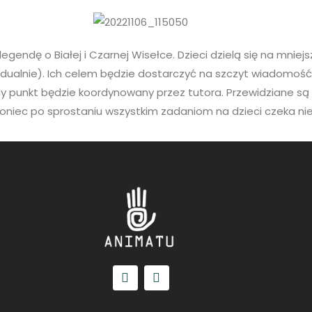
gendę o Białej i Czarnej Wisełce. Dzieci dzielą się na mniejs
idualnie). Ich celem będzie dostarczyć na szczyt wiadomość
y punkt będzie koordynowany przez tutora. Przewidziane są
oniec po sprostaniu wszystkim zadaniom na dzieci czeka ni