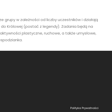
ze grupy w zależności od liczby uczestników i działają
 do Królowej (postać z legendy). Zadania będą na
 aktywności plastyczne, ruchowe, a także umysłowe,
espodzianka.
Polityka Prywatności