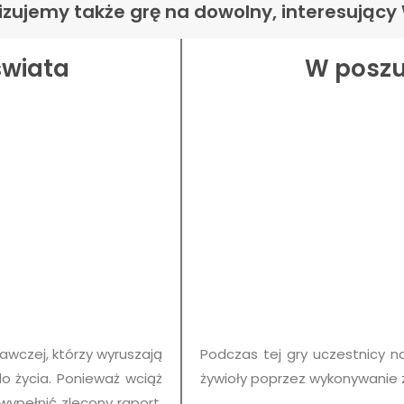
izujemy także grę na dowolny, interesując
świata
W poszu
awczej, którzy wyruszają
Podczas tej gry uczestnicy n
do życia. Ponieważ wciąż
żywioły poprzez wykonywanie 
ypełnić zlecony raport,