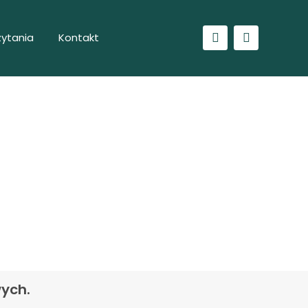
ytania
Kontakt
órze
wych.