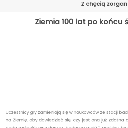
Z chęcią zorgan
Ziemia 100 lat po końcu 
Uczestnicy gry zamieniają się w naukowców ze stacji bad
na Ziemię, aby dowiedzieć się, czy jest ona już zdatna 
pada radioaktywny deszcz, badacze mają 2 godziny, by w