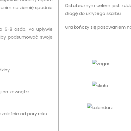
Ostatecznym celem jest zdoby
 zanim na ziemię spadnie
drogę do ukrytego skarbu.
Gra kończy się pasowaniem na
ło 6-8 osób.
Po upływie
, aby podsumować swoje
dziny
ę na zewnątrz
zależnie od pory roku