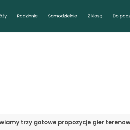
róży
Rodzinnie
Samodzielnie
Z klasą
Do pocz
erenowa na Baraniej G
wiamy trzy gotowe propozycje gier tereno