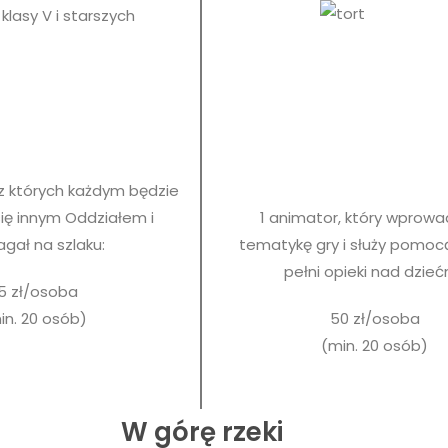
klasy V i starszych
z których każdym będzie
ię innym Oddziałem i
1 animator, który wprow
gał na szlaku:
tematykę gry i służy pomocą
pełni opieki nad dzieć
5 zł/osoba
in. 20 osób)
50 zł/osoba
(min. 20 osób)
W górę rzeki