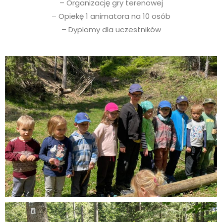
– Organizację gry terenowej
– Opiekę 1 animatora na 10 osób
– Dyplomy dla uczestników