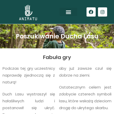
Poszukiwanie Ducha Lasu
Fabuła gry
Podczas tej gry uczestnicy
aby już zawsze czuł się
naprawdę zjednoczą się z
dobrze na ziemi.
naturą!
Ostatecznym celem jest
Duch Lasu wystraszył się
zdobycie czterech symboli
hałaśliwych ludzi i
lasu, które wskażą dzieciom
postanowił się ukryć.
drogę do ukrytego skarbu.